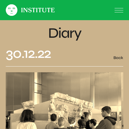
Diary
30.12.22
Back