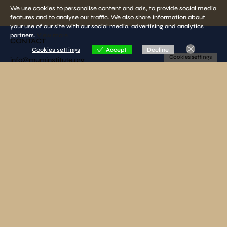
We use cookies to personalise content and ads, to provide social media
features and to analyse our traffic. We also share information about
your use of our site with our social media, advertising and analytics
partners.
View more
CONTACT
Cookies settings
Accept
Decline
Cookies settings
info@muminstitute.org
MEDIA
Press releases
Download our media kit
FOLLOW US
SUBSCRIBE TO OUR NEWSLETTER