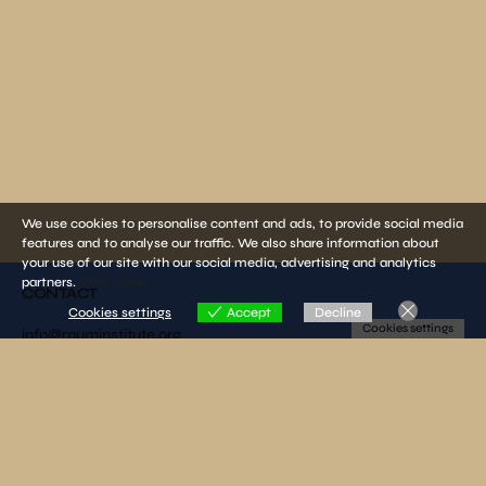
We use cookies to personalise content and ads, to provide social media
features and to analyse our traffic. We also share information about
your use of our site with our social media, advertising and analytics
partners.
View more
CONTACT
Cookies settings
Accept
Decline
Cookies settings
info@muminstitute.org
MEDIA
Press releases
Download our media kit
FOLLOW US