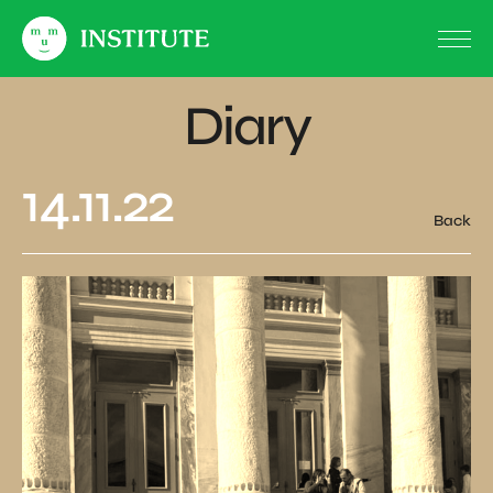
Diary
14.11.22
Back