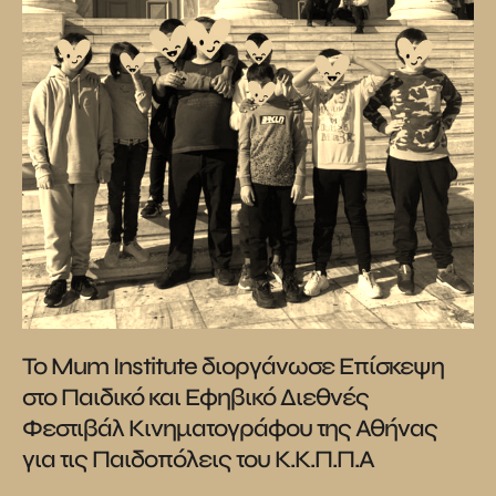
Το Mum Institute διοργάνωσε Επίσκεψη
στο Παιδικό και Εφηβικό Διεθνές
Φεστιβάλ Κινηματογράφου της Αθήνας
για τις Παιδοπόλεις του Κ.Κ.Π.Π.Α