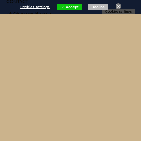
CONTACT
Cookies settings
Accept
Decline
Cookies settings
info@muminstitute.org
MEDIA
Press releases
Download our media kit
FOLLOW US
SUBSCRIBE TO OUR NEWSLETTER