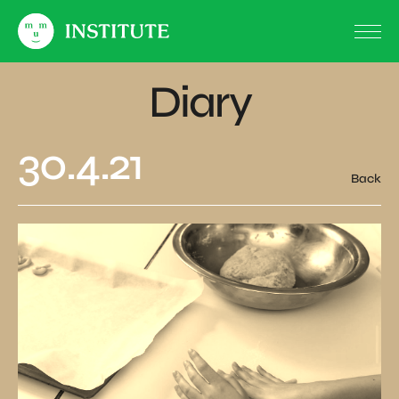
Diary
30.4.21
Back