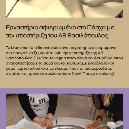
Εργαστήριο αφιερωμένο στο Πάσχα με
την υποστήριξη του ΑΒ Βασιλόπουλος
To Μum Institute διοργάνωσε ένα εργαστήριο αφιερωμένο
στα πασχαλινά ζυμώματα. Με την υποστήριξη της ΑΒ
Βασιλόπουλος ζυμώσαμε vegan πασχαλινά κουλουράκια όπου
αντικαταστήσαμε τα αυγά και το βούτυρο με ελαιόλαδο και
χυμό πορτοκαλιού το αποτέλεσμα, ήταν τα πιο μυρωδάτα,
αφράτα και τραγανά κουλουράκια. Καλό Πάσχα σε όλους!