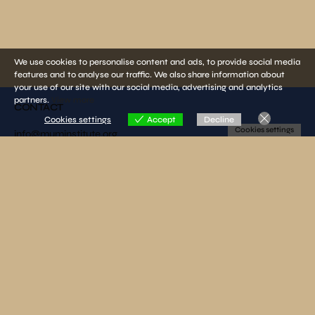
We use cookies to personalise content and ads, to provide social media
features and to analyse our traffic. We also share information about
your use of our site with our social media, advertising and analytics
partners.
View more
CONTACT
Cookies settings
Accept
Decline
Cookies settings
info@muminstitute.org
MEDIA
Press releases
Download our media kit
FOLLOW US
SUBSCRIBE TO OUR NEWSLETTER