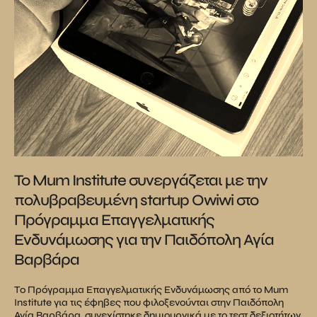
Το Μum Institute συνεργάζεται με την
πολυβραβευμένη startup Owiwi στο
Πρόγραμμα Επαγγελματικής
Ενδυνάμωσης για την Παιδόπολη Αγία
Βαρβάρα
Tο Πρόγραμμα Επαγγελματικής Ενδυνάμωσης από το Mum
Institute για τις έφηβες που φιλοξενούνται στην Παιδόπολη
Αγία Βαρβάρα, συνεχίστηκε δημιουργικά με το τεστ δεξιοτήτων