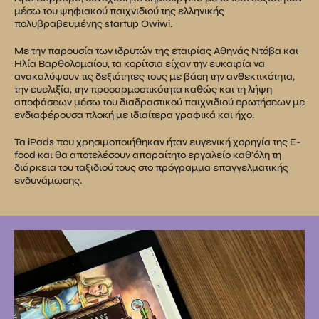
μέσω του ψηφιακού παιχνιδιού της ελληνικής
πολυβραβευμένης startup Owiwi.
Με την παρουσία των ιδρυτών της εταιρίας Αθηνάς Ντόβα και
Ηλία Βαρθολομαίου, τα κορίτσια είχαν την ευκαιρία να
ανακαλύψουν τις δεξιότητες τους με βάση την ανθεκτικότητα,
την ευελιξία, την προσαρμοστικότητα καθώς και τη λήψη
αποφάσεων μέσω του διαδραστικού παιχνιδιού ερωτήσεων με
ενδιαφέρουσα πλοκή με ιδιαίτερα γραφικά και ήχο.
Τα iPads που χρησιμοποιήθηκαν ήταν ευγενική χορηγία της E-
food και θα αποτελέσουν απαραίτητο εργαλείο καθ’όλη τη
διάρκεια του ταξιδιού τους στο πρόγραμμα επαγγελματικής
ενδυνάμωσης.