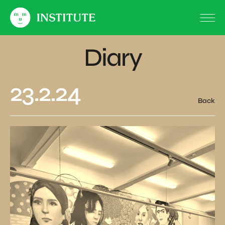
Diary
23.2.24
Back