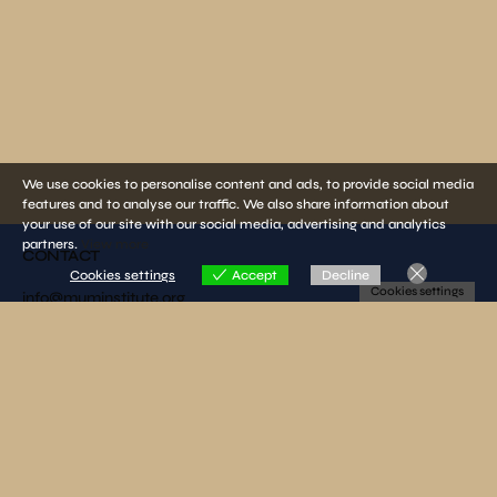
We use cookies to personalise content and ads, to provide social media
features and to analyse our traffic. We also share information about
your use of our site with our social media, advertising and analytics
partners.
View more
CONTACT
Cookies settings
Accept
Decline
Cookies settings
info@muminstitute.org
MEDIA
Press releases
Download our media kit
FOLLOW US