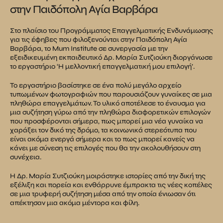
στην Παιδόπολη Αγία Βαρβάρα
Στο πλαίσιο του Προγράμματος Επαγγελματικής Ενδυνάμωσης
για τις έφηβες που φιλοξενούνται στην Παιδόπολη Αγία
Βαρβάρα, το Mum Institute σε συνεργασία με την
εξειδικευμένη εκπαιδευτικό Δρ. Μαρία Συτζιούκη διοργάνωσε
το εργαστήριο ‘Η μελλοντική επαγγελματική μου επιλογή’.
Το εργαστήριο βασίστηκε σε ένα πολύ μεγάλο αρχείο
τυπωμένων φωτογραφιών που παρουσιάζουν γυναίκες σε μια
πληθώρα επαγγελμάτων. Το υλικό αποτέλεσε το έναυσμα για
μια συζήτηση γύρω από την πληθώρα διαφορετικών επιλογών
που προσφέρονται σήμερα, πως μπορεί μια νέα γυναίκα να
χαράξει τον δικό της δρόμο, τα κοινωνικά στερεότυπα που
είναι ακόμα ενεργά σήμερα και το πως μπορεί κανείς να
κάνει με σύνεση τις επιλογές που θα την ακολουθήσουν στη
συνέχεια.
Η Δρ. Μαρία Συτζιούκη μοιράστηκε ιστορίες από την δική της
εξέλιξη και πορεία και ενθάρρυνε έμπρακτα τις νέες κοπέλες
σε μια τρυφερή συζήτηση μέσα από την οποία ένιωσαν ότι
απέκτησαν μια ακόμα μέντορα και φίλη.