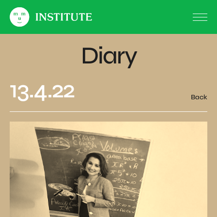
Diary
13.4.22
Back